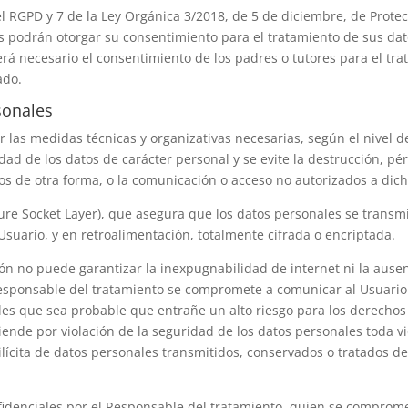
el RGPD y 7 de la Ley Orgánica 3/2018, de 5 de diciembre, de Prote
os podrán otorgar su consentimiento para el tratamiento de sus dat
erá necesario el consentimiento de los padres o tutores para el trat
ado.
sonales
las medidas técnicas y organizativas necesarias, según el nivel d
ad de los datos de carácter personal y se evite la destrucción, pérd
os de otra forma, o la comunicación o acceso no autorizados a dich
cure Socket Layer), que asegura que los datos personales se transmi
 Usuario, y en retroalimentación, totalmente cifrada o encriptada.
ión
no puede garantizar la inexpugnabilidad de internet ni la ause
Responsable del tratamiento se compromete a comunicar al Usuario
les que sea probable que entrañe un alto riesgo para los derechos 
tiende por violación de la seguridad de los datos personales toda v
 ilícita de datos personales transmitidos, conservados o tratados d
idenciales por el Responsable del tratamiento, quien se comprome