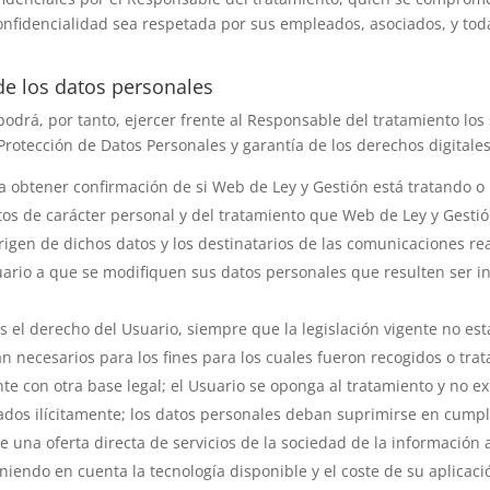
onfidencialidad sea respetada por sus empleados, asociados, y toda
de los datos personales
podrá, por tanto, ejercer frente al Responsable del tratamiento lo
Protección de Datos Personales y garantía de los derechos digitales
a obtener confirmación de si
Web de Ley y Gestión
está tratando o 
os de carácter personal y del tratamiento que
Web de Ley y Gesti
origen de dichos datos y los destinatarios de las comunicaciones re
ario a que se modifiquen sus datos personales que resulten ser ine
s el derecho del Usuario, siempre que la legislación vigente no est
 necesarios para los fines para los cuales fueron recogidos o trat
te con otra base legal; el Usuario se oponga al tratamiento y no ex
ados ilícitamente; los datos personales deban suprimirse en cumpli
 una oferta directa de servicios de la sociedad de la informació
eniendo en cuenta la tecnología disponible y el coste de su aplic