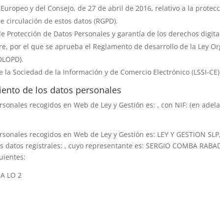
uropeo y del Consejo, de 27 de abril de 2016, relativo a la protecc
re circulación de estos datos (RGPD).
de Protección de Datos Personales y garantía de los derechos digit
re, por el que se aprueba el Reglamento de desarrollo de la Ley O
DLOPD).
de la Sociedad de la Información y de Comercio Electrónico (LSSI-CE)
iento de los datos personales
ersonales recogidos en
Web de Ley y Gestión
es:
, con NIF:
(en adel
ersonales recogidos en
Web de Ley y Gestión
es:
LEY Y GESTION SLP
s datos registrales:
, cuyo representante es:
SERGIO COMBA RABA
uientes:
A LO 2