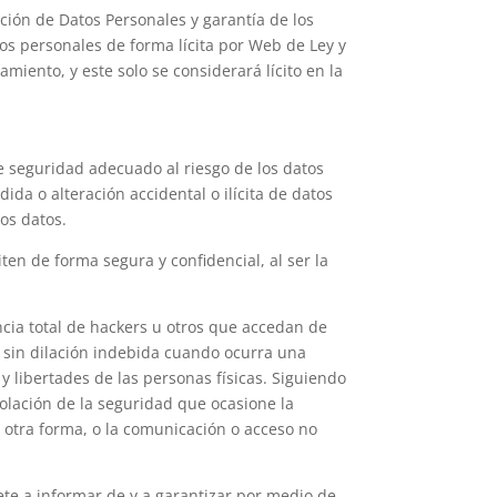
cción de Datos Personales y garantía de los
os personales de forma lícita por
Web de Ley y
amiento, y este solo se considerará lícito en la
e seguridad adecuado al riesgo de los datos
ida o alteración accidental o ilícita de datos
os datos.
ten de forma segura y confidencial, al ser la
ncia total de hackers u otros que accedan de
 sin dilación indebida cuando ocurra una
y libertades de las personas físicas. Siguiendo
iolación de la seguridad que ocasione la
e otra forma, o la comunicación o acceso no
te a informar de y a garantizar por medio de